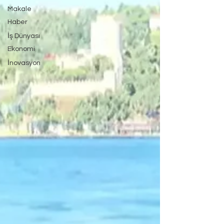
Makale
Haber
İş Dünyası
Ekonomi
İnovasyon