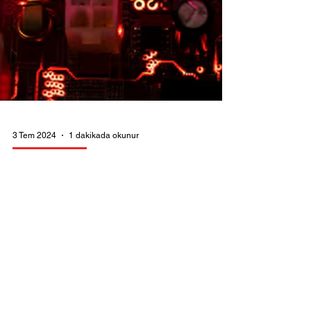
3 Tem 2024
1 dakikada okunur
İNOVASYON
BM Raporuna Göre Çin, Yapay
Zeka Patent Yarışında Lider
Birleşmiş Milletler verilerine göre, Çin,
sohbet botları gibi üretken yapay zeka
icatlarında diğer ülkelerin çok önünde yer