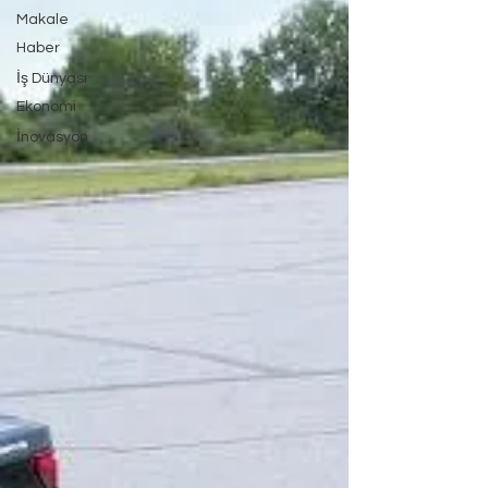
Makale
Haber
İş Dünyası
Ekonomi
İnovasyon