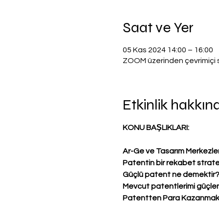
Saat ve Yer
05 Kas 2024 14:00 – 16:00
ZOOM üzerinden çevrimiçi 
Etkinlik hakkın
KONU BAŞLIKLARI:
Ar-Ge ve Tasarım Merkezleri
Patentin bir rekabet strateji
Güçlü patent ne demektir? N
Mevcut patentlerimi güçlend
Patentten Para Kazanmak