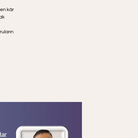
en kâr
ak
uların