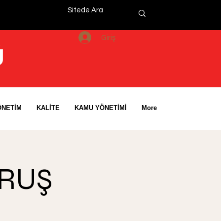
Giriş
Ü
ÖNETİM
KALİTE
KAMU YÖNETİMİ
More
URUŞ