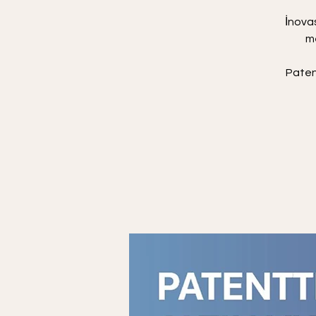
İnova
m
Paten