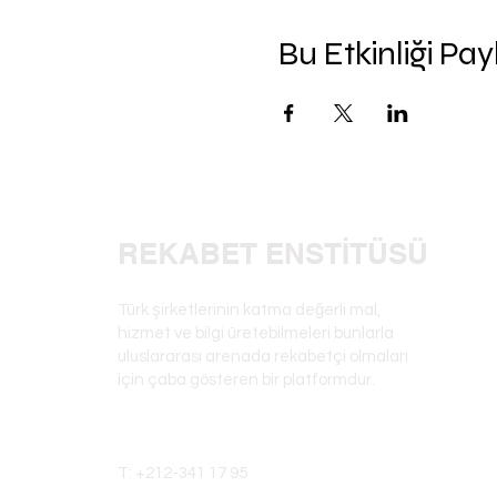
Bu Etkinliği Pay
REKABET ENSTİTÜ
SÜ
Türk şirketlerinin katma değerli mal,
hizmet ve bilgi üretebilmeleri bunlarla
uluslararası arenada rekabetçi olmaları
için çaba gösteren bir platformdur.
Nispetiye Mh. Nispetiye Cd.
Levent İş Merkezi No: 6 Beşiktas, Istanbul,
T: +212-341 17 95