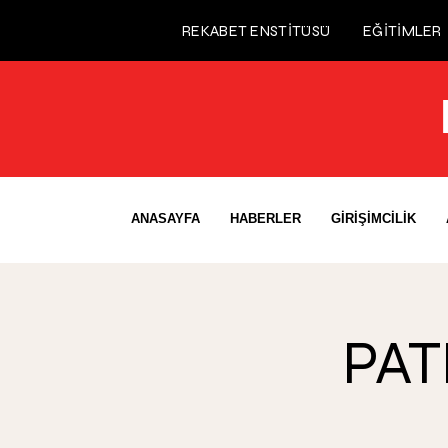
REKABET ENSTİTÜSÜ
EĞİTİMLER
ANASAYFA
HABERLER
GİRİŞİMCİLİK
PAT