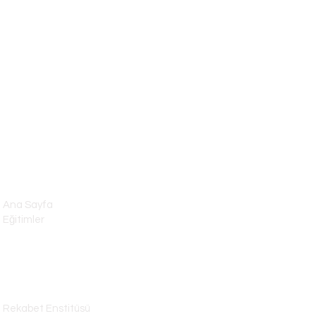
MENÜ
Ana Sayfa
Eğitimler
Girişimcilik
Arge & İnovasyon
Üretim & Yönetim
Kalite
Kamu Yönetimi
Rekabet Enstitüsü