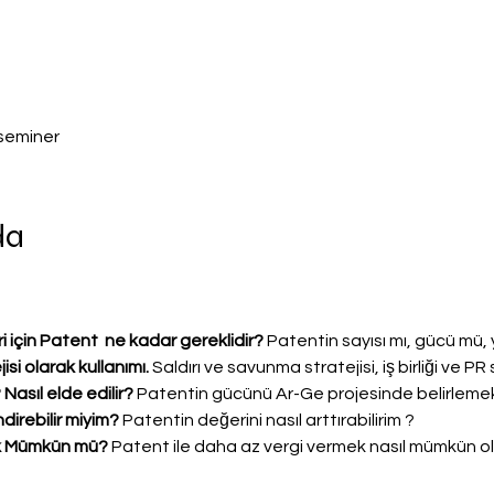
seminer
da
 için Patent  ne kadar gereklidir? 
Patentin sayısı mı, gücü mü, 
si olarak kullanımı. 
Saldırı ve savunma stratejisi, iş birliği ve PR 
asıl elde edilir? 
Patentin gücünü Ar-Ge projesinde belirlem
irebilir miyim? 
Patentin değerini nasıl arttırabilirim ?
 Mümkün mü? 
Patent ile daha az vergi vermek nasıl mümkün ola