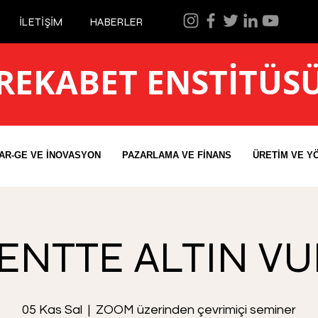
İLETİŞİM
HABERLER
REKABET ENSTİTÜS
AR-GE VE İNOVASYON
PAZARLAMA VE FİNANS
ÜRETİM VE Y
ENTTE ALTIN V
05 Kas Sal
  |  
ZOOM üzerinden çevrimiçi seminer