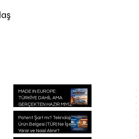
laş
GÜNDEM
MADE IN EUROPE:
TÜRKİYE DAHİL AMA
GERÇEKTEN HAZIR MIYIZ?
Patent Şart mı? Teknolojik
Ürün Belgesi (TÜR) Ne İşe
Yarar ve Nasıl Alınır?