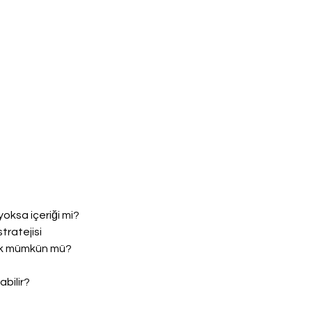
yoksa içeriği mi?
stratejisi
ek mümkün mü?
bilir?