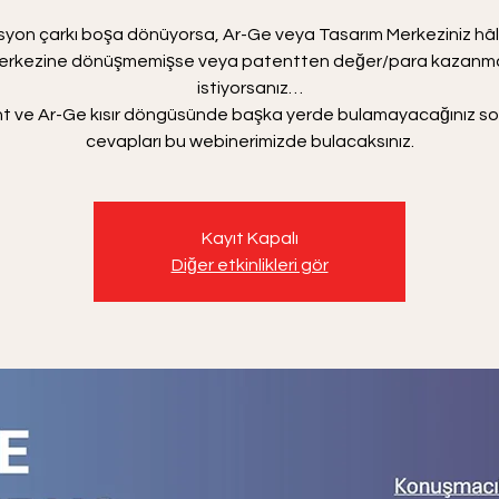
syon çarkı boşa dönüyorsa, Ar-Ge veya Tasarım Merkeziniz hâl
erkezine dönüşmemişse veya patentten değer/para kazanm
istiyorsanız…
t ve Ar-Ge kısır döngüsünde başka yerde bulamayacağınız sor
cevapları bu webinerimizde bulacaksınız.
Kayıt Kapalı
Diğer etkinlikleri gör