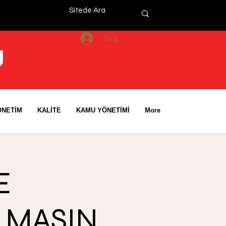
Giriş
Ü
ÖNETİM
KALİTE
KAMU YÖNETİMİ
More
E
LMASIN