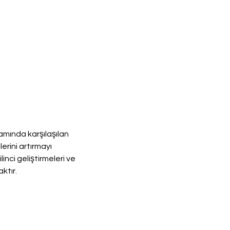
amında karşılaşılan 
erini artırmayı 
ci geliştirmeleri ve 
ktır.