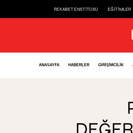
REKABET ENSTİTÜSÜ
EĞİTİMLER
ANASAYFA
HABERLER
GİRİŞİMCİLİK
DEĞER