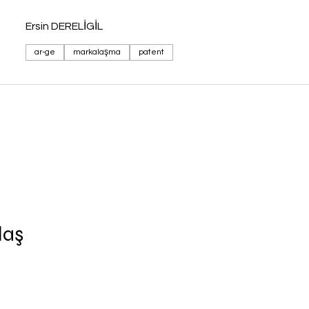
Ersin DERELİGİL
ar-ge
markalaşma
patent
laş