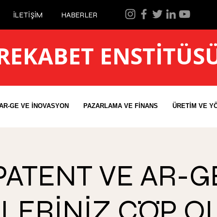
İLETİŞİM
HABERLER
REKABET ENSTİTÜS
AR-GE VE İNOVASYON
PAZARLAMA VE FİNANS
ÜRETİM VE Y
PATENT VE AR-G
LERİNİZ ÇÖP O