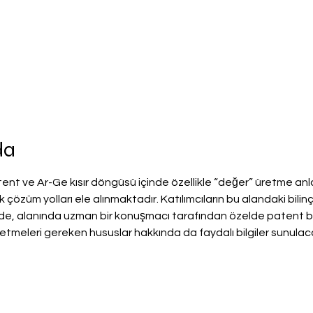
da
ent ve Ar-Ge kısır döngüsü içinde özellikle “değer” üretme anl
k çözüm yolları ele alınmaktadır. Katılımcıların bu alandaki bilinçl
 alanında uzman bir konuşmacı tarafından özelde patent bilin
tmeleri gereken hususlar hakkında da faydalı bilgiler sunulaca