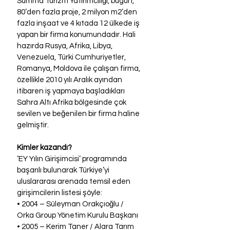
Summa Turizm Yatırımcılığı, bugün, 
80’den fazla proje, 2 milyon m2’den 
fazla inşaat ve 4 kıtada 12 ülkede iş 
yapan bir firma konumundadır. Hali 
hazırda Rusya, Afrika, Libya, 
Venezuela, Türki Cumhuriyetler, 
Romanya, Moldova ile çalışan firma, 
özellikle 2010 yılı Aralık ayından 
itibaren iş yapmaya başladıkları 
Sahra Altı Afrika bölgesinde çok 
sevilen ve beğenilen bir firma haline 
gelmiştir.
Kimler kazandı?
‘EY Yılın Girişimcisi’ programında 
başarılı bulunarak Türkiye’yi 
uluslararası arenada temsil eden 
girişimcilerin listesi şöyle:
• 2004 – Süleyman Orakçıoğlu / 
Orka Group Yönetim Kurulu Başkanı
• 2005 – Kerim Taner / Alara Tarım 