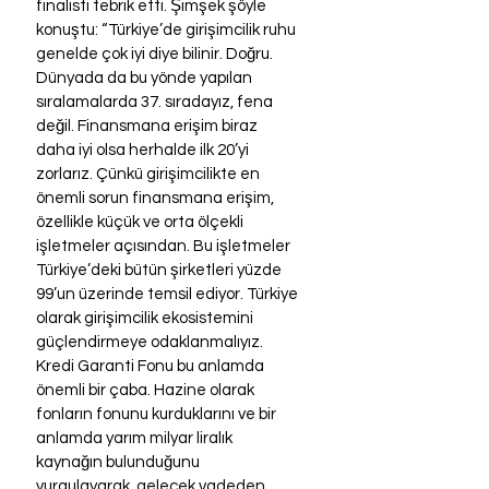
finalisti tebrik etti. Şimşek şöyle 
konuştu: “Türkiye’de girişimcilik ruhu 
genelde çok iyi diye bilinir. Doğru. 
Dünyada da bu yönde yapılan 
sıralamalarda 37. sıradayız, fena 
değil. Finansmana erişim biraz 
daha iyi olsa herhalde ilk 20’yi 
zorlarız. Çünkü girişimcilikte en 
önemli sorun finansmana erişim, 
özellikle küçük ve orta ölçekli 
işletmeler açısından. Bu işletmeler 
Türkiye’deki bütün şirketleri yüzde 
99’un üzerinde temsil ediyor. Türkiye 
olarak girişimcilik ekosistemini 
güçlendirmeye odaklanmalıyız. 
Kredi Garanti Fonu bu anlamda 
önemli bir çaba. Hazine olarak 
fonların fonunu kurduklarını ve bir 
anlamda yarım milyar liralık 
kaynağın bulunduğunu 
vurgulayarak, gelecek vadeden 