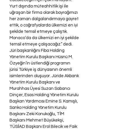
Yurt dışında müteahhitlik işi ile 
uğraşan bir firma olarak bayrağımızı 
her zaman dalgalandırmaya gayret 
ettik, o coğrafyalarda ülkemizi en iyi 
şekilde temsil etmeye çalıştık. 
Monaco’da da ülkemizi en iyi şekilde 
temsil etmeye çalışacağız.” dedi.
Jüri başkanlığını Fiba Holding 
Yönetim Kurulu Başkanı Hüsnü M. 
Özyeğin’in üstlendiği programın 
jürisi Türkiye iş dünyasının önemli 
isimlerinden oluşuyor. Jüride Akbank 
Yönetim Kurulu Başkanı ve 
Murahhas Üyesi Suzan Sabancı 
Dinçer, Esas Holding Yönetim Kurulu 
Başkan Yardımcısı Emine S. Kamışlı, 
Sanko Holding Yönetim Kurulu 
Başkanı Zeki Konukoğlu, TİM 
Başkanı Mehmet Büyükekşi, 
TÜSİAD Başkanı Erol Bilecik ve Faik 