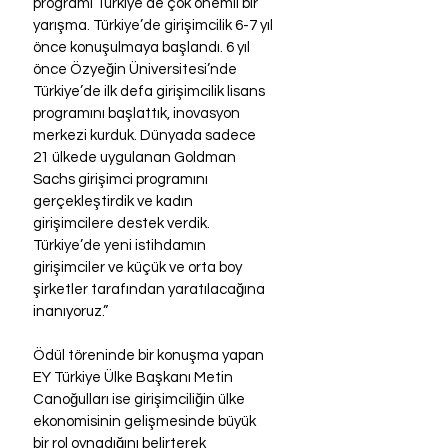
programı Türkiye’de çok önemli bir 
yarışma. Türkiye’de girişimcilik 6-7 yıl 
önce konuşulmaya başlandı. 6 yıl 
önce Özyeğin Üniversitesi’nde 
Türkiye’de ilk defa girişimcilik lisans 
programını başlattık, inovasyon 
merkezi kurduk. Dünyada sadece 
21 ülkede uygulanan Goldman 
Sachs girişimci programını 
gerçekleştirdik ve kadın 
girişimcilere destek verdik. 
Türkiye’de yeni istihdamın 
girişimciler ve küçük ve orta boy 
şirketler tarafından yaratılacağına 
inanıyoruz.”
Ödül töreninde bir konuşma yapan 
EY Türkiye Ülke Başkanı Metin 
Canoğulları ise girişimciliğin ülke 
ekonomisinin gelişmesinde büyük 
bir rol oynadığını belirterek 