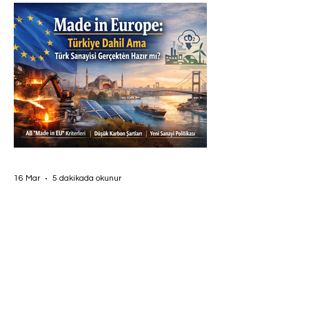
16 Mar
5 dakikada okunur
MADE IN EUROPE: TÜRKİYE
DAHİL AMA GERÇEKTEN
HAZIR MIYIZ?
Avrupa’da sanayi rekabetinin kuralları
yeniden yazılıyor. Avrupa Komisyonu
tarafından 4 Mart 2026 tarihinde
yayımlanan “Sanayi Hızlandırıcı” yasa