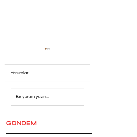
Yorumlar
MERCEDES'E
İnstagram’a erişim
ELEKTRİKLİ ARAÇ
engeli
Bir yorum yazın...
DOPİNGİ
GÜNDEM