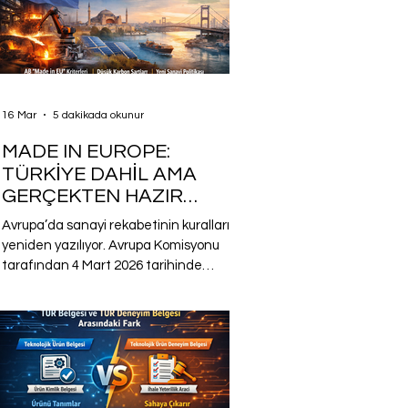
16 Mar
5 dakikada okunur
MADE IN EUROPE:
TÜRKİYE DAHİL AMA
GERÇEKTEN HAZIR
MIYIZ?
Avrupa’da sanayi rekabetinin kuralları
yeniden yazılıyor. Avrupa Komisyonu
tarafından 4 Mart 2026 tarihinde
yayımlanan “Sanayi Hızlandırıcı” yasa
tasarısına Türkiye de dahil edildi. Yeni
“Made in Europe” yaklaşımı, artık
sadece bir politika söylemi değil; kamu
alımlarından tedarik zincirlerine
kadar uzanan yeni bir sanayi
stratejisinin temel unsuru haline