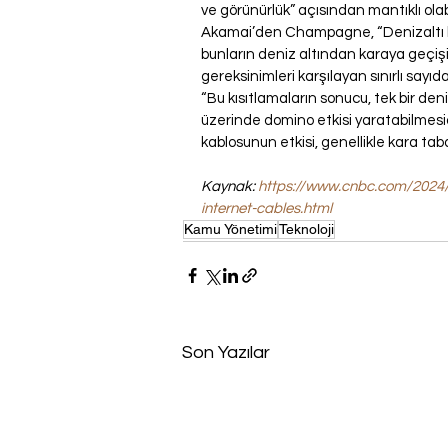
ve görünürlük” açısından mantıklı olab
Akamai’den Champagne, “Denizaltı kab
bunların deniz altından karaya geçişin
gereksinimleri karşılayan sınırlı sayıd
“Bu kısıtlamaların sonucu, tek bir deni
üzerinde domino etkisi yaratabilmesidi
kablosunun etkisi, genellikle kara ta
Kaynak: 
https://www.cnbc.com/2024/0
internet-cables.html
Kamu Yönetimi
Teknoloji
Son Yazılar