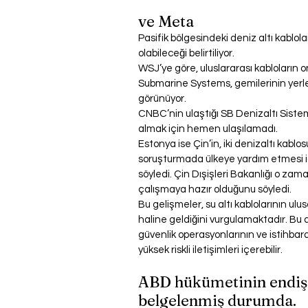
ve Meta
Pasifik bölgesindeki deniz altı kablol
olabileceği belirtiliyor.
WSJ’ye göre, uluslararası kabloların o
Submarine Systems, gemilerinin yerler
görünüyor.
CNBC’nin ulaştığı SB Denizaltı Sistem
almak için hemen ulaşılamadı.
Estonya ise Çin’in, iki denizaltı kabl
soruşturmada ülkeye yardım etmesi iç
söyledi. Çin Dışişleri Bakanlığı o zam
çalışmaya hazır olduğunu söyledi.
Bu gelişmeler, su altı kablolarının ul
haline geldiğini vurgulamaktadır. Bu a
güvenlik operasyonlarının ve istihba
yüksek riskli iletişimleri içerebilir.
ABD hükümetinin endişel
belgelenmiş durumda.