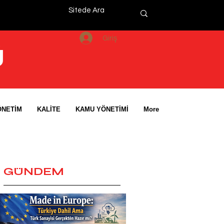
Giriş
Ü
ÖNETİM
KALİTE
KAMU YÖNETİMİ
More
GÜNDEM