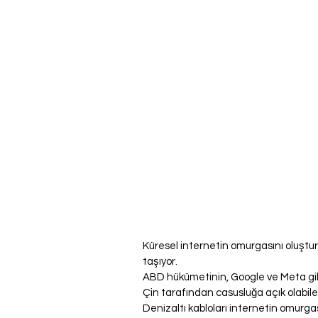
Küresel internetin omurgasını oluştura
taşıyor.
ABD hükümetinin, Google ve Meta gibi te
Çin tarafından casusluğa açık olabilec
Denizaltı kabloları internetin omurgas