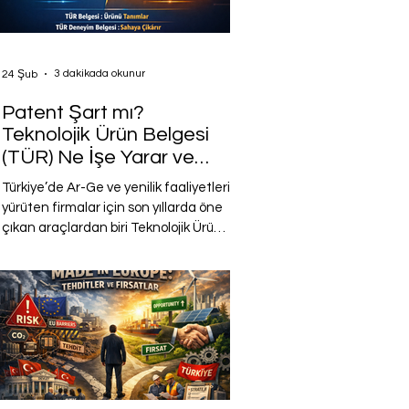
geliyor. Ancak bu gelişme Türkiye’de
sanayiciler arasında iki farklı tepki
doğurmuş durumda. Bir kesim bunun
3 dakikada okunur
24 Şub
Avrupa sanay
Patent Şart mı?
Teknolojik Ürün Belgesi
(TÜR) Ne İşe Yarar ve
Nasıl Alınır?
Türkiye’de Ar-Ge ve yenilik faaliyetleri
yürüten firmalar için son yıllarda öne
çıkan araçlardan biri Teknolojik Ürün
Belgesi (TÜR) ve Teknolojik Ürün
Deneyim Belgesi olmuştur. Ancak
uygulamada bu belgelerin ne olduğu,
ne işe yaradığı ve özellikle patent ile
ilişkisi sıklıkla yanlış anlaşılmaktadır.
Bu nedenle konuyu doğru bir
çerçevede ele almak gerekir.
Öncelikle bu belgeler, Sanayi ve
Teknoloji Bakanlığı tarafından