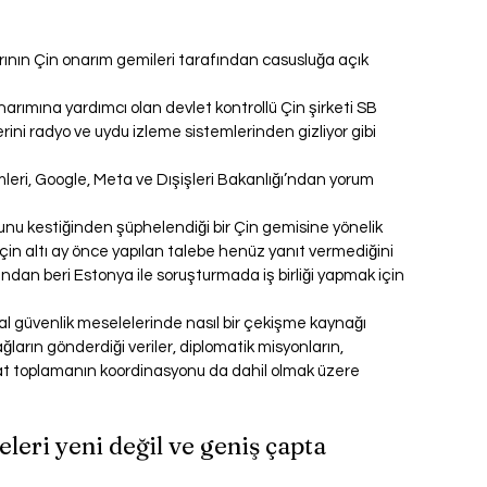
arının Çin onarım gemileri tarafından casusluğa açık 
narımına yardımcı olan devlet kontrollü Çin şirketi SB 
ini radyo ve uydu izleme sistemlerinden gizliyor gibi 
leri, Google, Meta ve Dışişleri Bakanlığı’ndan yorum 
osunu kestiğinden şüphelendiği bir Çin gemisine yönelik 
in altı ay önce yapılan talebe henüz yanıt vermediğini 
andan beri Estonya ile soruşturmada iş birliği yapmak için 
usal güvenlik meselelerinde nasıl bir çekişme kaynağı 
ğların gönderdiği veriler, diplomatik misyonların, 
rat toplamanın koordinasyonu da dahil olmak üzere 
eri yeni değil ve geniş çapta 