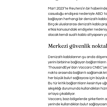
Mart 2023′te Reuters’ın bir haberinde
casusluğu endişesi nedeniyle ABD to
bağlayan herhangi bir denizaltı kablos
Birçok uluslararası denizaltı kablo proj
etkisi konusundaki endişeler nedeniyle 
olacak kendi sualtı kablo altyapısını 
Merkezi güvenlik noktal
Denizaltı kablolarının şu anda döşen
yerini birbirine bağlayan bağlantıların
ThousandEye’dan Vaccaro CNBC’ye yap
nokta arasında bağlantı sağlamak krit
her büyük bulut sağlayıcısı için büyük 
Bu tür kritik bağlantıların kesintiye uğ
sıkışıklığı durumunda kullandıkları h
ortaya çıkabiliyor.
Vaccaro, bazı bölgelerde şirketlerin ağ 
yerinde kullandıkları bulut sağlayıcısı