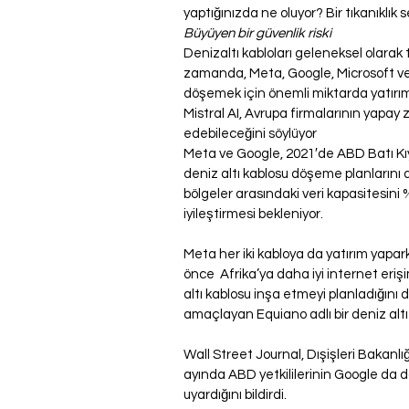
yaptığınızda ne oluyor? Bir tıkanıklık 
Büyüyen bir güvenlik riski
Denizaltı kabloları geleneksel olarak 
zamanda, Meta, Google, Microsoft ve 
döşemek için önemli miktarda yatırım
Mistral AI, Avrupa firmalarının yapay
edebileceğini söylüyor
Meta ve Google, 2021′de ABD Batı Kıy
deniz altı kablosu döşeme planlarını d
bölgeler arasındaki veri kapasitesini 
iyileştirmesi bekleniyor.
Meta her iki kabloya da yatırım yapar
önce  Afrika’ya daha iyi internet eri
altı kablosu inşa etmeyi planladığını
amaçlayan Equiano adlı bir deniz altı
Wall Street Journal, Dışişleri Bakanl
ayında ABD yetkililerinin Google da da
uyardığını bildirdi.