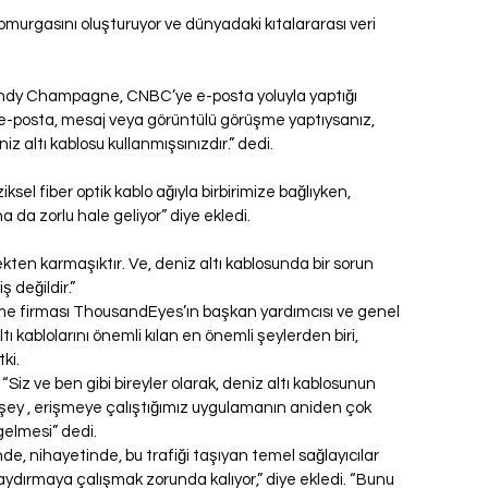
 omurgasını oluşturuyor ve dünyadaki kıtalararası veri 
Andy Champagne, CNBC’ye e-posta yoluyla yaptığı 
 e-posta, mesaj veya görüntülü görüşme yaptıysanız, 
altı kablosu kullanmışsınızdır.” dedi.
el fiber optik kablo ağıyla birbirimize bağlıyken, 
 da zorlu hale geliyor” diye ekledi.
kten karmaşıktır. Ve, deniz altı kablosunda bir sorun 
 değildir.”
eme firması ThousandEyes’ın başkan yardımcısı ve genel 
 kablolarını önemli kılan en önemli şeylerden biri, 
ki.
Siz ve ben gibi bireyler olarak, deniz altı kablosunun 
 şey , erişmeye çalıştığımız uygulamanın aniden çok 
elmesi” dedi.
de, nihayetinde, bu trafiği taşıyan temel sağlayıcılar 
 kaydırmaya çalışmak zorunda kalıyor,” diye ekledi. “Bunu 