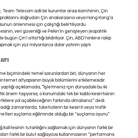
, Team Telecom adlı bir kurumlar arası komitenin, Çin 
praklarını doğrudan Çin anakarasına veya Hong Kong’a 
unun önlenmesi için çalıştığı belirtiliyordu.
esinin, veri güvenliği ve Pekin’in genişleyen jeopolitik 
bugün Çin’i atlattığı bildiriliyor. Çin, ABD’ninkine rakip 
yapmak için yüz milyonlarca dolar yatırım yaptı
arı
me biçimindeki temel sorunlardan biri, dünyanın her 
 internet altyapısının büyük bölümlerini etkilemesidir.
tığı açıklamada, ”İşletmeniz için dünyadaki bu iki 
ik önem taşıyorsa, o konumdaki tek bir kablo kesintisinin 
etkilere yol açabileceğinin farkında olmalısınız.” dedi.
radığı zamanlarda, tüketicilerin bir kesinti veya trafik 
izmetleri suçlama eğiliminde olduğu bir “suçlama oyunu” 
kalitesinin tutarlılığını sağlamak için dünyanın farklı bir 
ndan farklı bir bulut sağlayıcısı kullanmasının “performans 