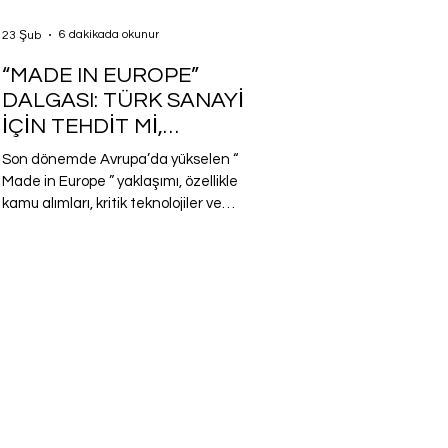
düzenlenen ve Ar-Ge veya yenilik
6 dakikada okunur
23 Şub
faaliyetleri sonucunda
“MADE IN EUROPE”
DALGASI: TÜRK SANAYİ
İÇİN TEHDİT Mİ,
STRATEJİK SIÇRAMA
Son dönemde Avrupa’da yükselen “
TAHTASI MI?
Made in Europe ” yaklaşımı, özellikle
kamu alımları, kritik teknolojiler ve
tedarik güvenliği başlıklarında giderek
daha görünür hale geliyor. Avrupa,
hantallaşan ve rekabet gücünü
kaybetmeye başlayan sanayisini
kurtarma planlarından biri de bu.
Bunun için Hindistan ile “0” (sıfır)
gümrük anlaşması imzalarken onlara
“ Made in Europe” avantajını da
sunduğu gözüküyor. Stratejik otonomi,
karbon ayak izi, tedarik zinciri
dayanıklılığı ve jeopolit