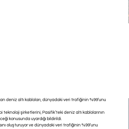
n deniz altı kabloları, dünyadaki veri trafiğinin %99′unu 
knoloji şirketlerini, Pasifik’teki deniz altı kablolarının 
eği konusunda uyardığı bildirildi.
ını oluşturuyor ve dünyadaki veri trafiğinin %99′unu 