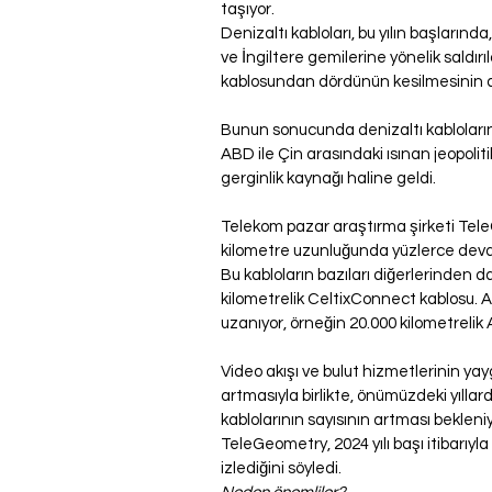
taşıyor.
Denizaltı kabloları, bu yılın başlarında
ve İngiltere gemilerine yönelik saldırıla
kablosundan dördünün kesilmesinin 
Bunun sonucunda denizaltı kablolarına 
ABD ile Çin arasındaki ısınan jeopolitik
gerginlik kaynağı haline geldi.
Telekom pazar araştırma şirketi TeleG
kilometre uzunluğunda yüzlerce dev
Bu kabloların bazıları diğerlerinden da
kilometrelik CeltixConnect kablosu. 
uzanıyor, örneğin 20.000 kilometreli
Video akışı ve bulut hizmetlerinin yayg
artmasıyla birlikte, önümüzdeki yıllar
kablolarının sayısının artması bekleniy
TeleGeometry, 2024 yılı başı itibarıyla
izlediğini söyledi.