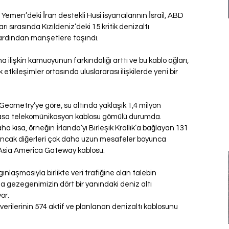
, Yemen’deki İran destekli Husi isyancılarının İsrail, ABD 
rı sırasında Kızıldeniz’deki 15 kritik denizaltı 
ardından manşetlere taşındı.
ilişkin kamuoyunun farkındalığı arttı ve bu kablo ağları, 
 etkileşimler ortasında uluslararası ilişkilerde yeni bir 
eometry’ye göre, su altında yaklaşık 1,4 milyon 
asa telekomünikasyon kablosu gömülü durumda.
ha kısa, örneğin İrlanda’yı Birleşik Krallık’a bağlayan 131 
Ancak diğerleri çok daha uzun mesafeler boyunca 
k Asia America Gateway kablosu.
ınlaşmasıyla birlikte veri trafiğine olan talebin 
da gezegenimizin dört bir yanındaki deniz altı 
or.
 verilerinin 574 aktif ve planlanan denizaltı kablosunu 