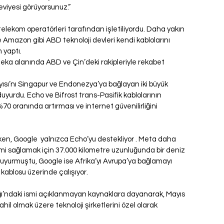
seviyesi görüyorsunuz.”
telekom operatörleri tarafından işletiliyordu. Daha yakın 
Amazon gibi ABD teknoloji devleri kendi kablolarını 
 yaptı.
 zeka alanında ABD ve Çin’deki rakipleriyle rekabet 
ısı’nı Singapur ve Endonezya’ya bağlayan iki büyük 
uyurdu. Echo ve Bifrost trans-Pasifik kablolarının 
%70 oranında artırması ve internet güvenilirliğini 
ken, Google  yalnızca Echo’yu destekliyor . Meta daha 
şimi sağlamak için 37.000 kilometre uzunluğunda bir deniz 
 duyurmuştu, Google ise Afrika’yı Avrupa’ya bağlamayı 
 kablosu üzerinde çalışıyor.
ığı’ndaki ismi açıklanmayan kaynaklara dayanarak, Mayıs 
hil olmak üzere teknoloji şirketlerini özel olarak 