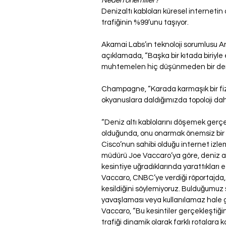
Neden önemliler?
Denizaltı kabloları küresel internetin
trafiğinin %99′unu taşıyor.
Akamai Labs’ın teknoloji sorumlusu 
açıklamada, “Başka bir kıtada biriyle
muhtemelen hiç düşünmeden bir deniz 
Champagne, “Karada karmaşık bir fiziks
okyanuslara daldığımızda topoloji daha
“Deniz altı kablolarını döşemek gerçe
olduğunda, onu onarmak önemsiz bir iş
Cisco’nun sahibi olduğu internet izl
müdürü Joe Vaccaro’ya göre, deniz altı
kesintiye uğradıklarında yarattıkları et
Vaccaro, CNBC’ye verdiği röportajda, “
kesildiğini söylemiyoruz. Bulduğumuz
yavaşlaması veya kullanılamaz hale g
Vaccaro, “Bu kesintiler gerçekleştiğin
trafiği dinamik olarak farklı rotalara