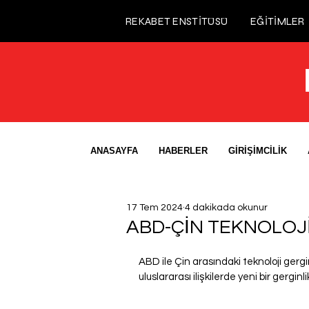
REKABET ENSTİTÜSÜ
EĞİTİMLER
ANASAYFA
HABERLER
GİRİŞİMCİLİK
17 Tem 2024
4 dakikada okunur
ABD-ÇİN TEKNOLOJİ 
ABD ile Çin arasındaki teknoloji gerginl
uluslararası ilişkilerde yeni bir gerginl