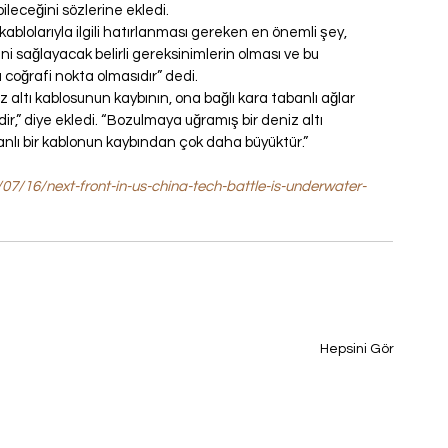
ileceğini sözlerine ekledi.
lolarıyla ilgili hatırlanması gereken en önemli şey, 
i sağlayacak belirli gereksinimlerin olması ve bu 
a coğrafi nokta olmasıdır” dedi.
z altı kablosunun kaybının, ona bağlı kara tabanlı ağlar 
r,” diye ekledi. “Bozulmaya uğramış bir deniz altı 
banlı bir kablonun kaybından çok daha büyüktür.”
7/16/next-front-in-us-china-tech-battle-is-underwater-
Hepsini Gör